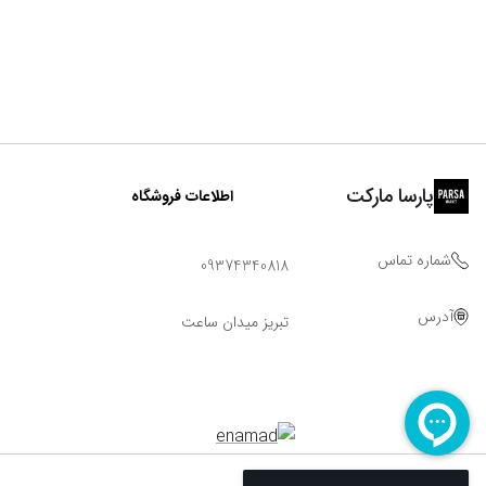
پارسا مارکت
اطلاعات فروشگاه
شماره تماس
09374340818
آدرس
تبریز میدان ساعت