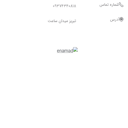
شماره تماس
09374340818
آدرس
تبریز میدان ساعت
Powered By