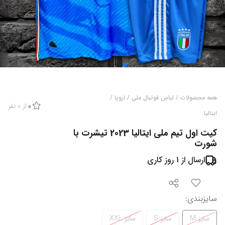
همه محصولات
/
لباس فوتبال ملی
/
اروپا
/
از
0
نفر
0
ایتالیا
کیت اول تیم ملی ایتالیا 2023 تیشرت با
شورت
ارسال از
1
روز کاری
سایزبندی
:
سایز M
سایز S
سایز XXL