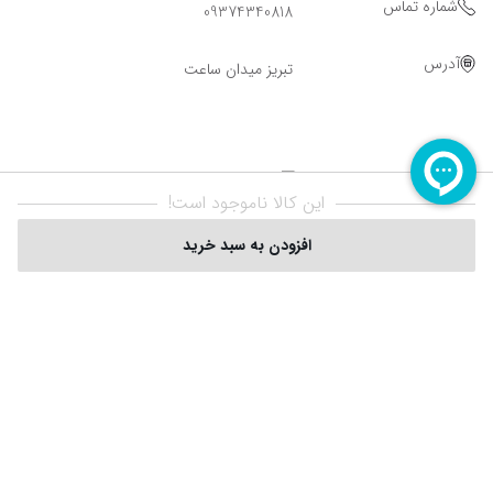
شماره تماس
09374340818
آدرس
تبریز میدان ساعت
این کالا ناموجود است!
افزودن به سبد خرید
Powered By